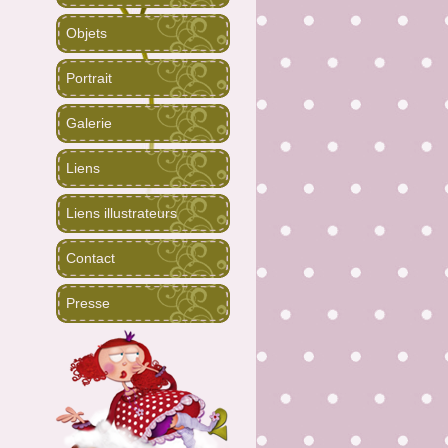
Objets
Portrait
Galerie
Liens
Liens illustrateurs
Contact
Presse