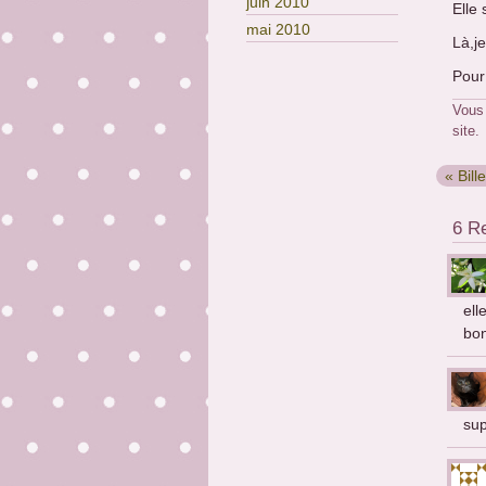
juin 2010
Elle 
mai 2010
Là,j
Pour
Vous
site.
« Bill
6 R
ell
bon
sup