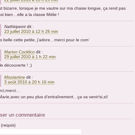
st bizarre, lorsque je me vautre sur ma chaise longue, ça rend pas
si bien…elle a la classe Mélie !
Nathkipeint
dit :
23 juillet 2010 à 12 h 26 min
s belle cette petite, j’adore…merci pour le com’
Marion Cocklico
dit :
29 juillet 2010 à 1 h 22 min
le découverte ! ;)
Misstartine
dit :
3 août 2010 à 20 h 16 min
rci,merci…
Marie,avec un peu plus d’entraînement…ça va venir!si,si!
sser un commentaire
(requis)