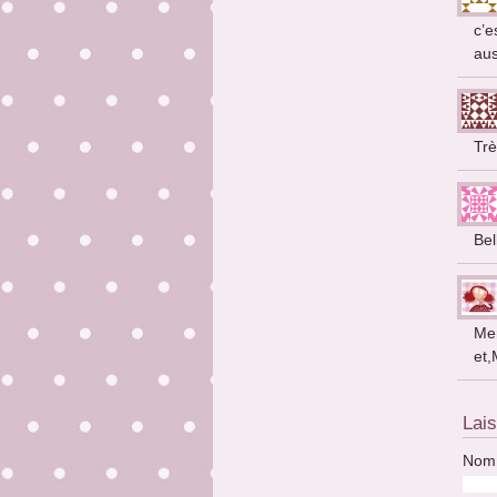
c’e
aus
Trè
Bel
Me
et,
Lai
Nom 