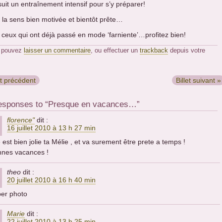
suit un entraînement intensif pour s’y préparer!
e la sens bien motivée et bientôt prête…
 ceux qui ont déjà passé en mode ‘farniente’…profitez bien!
 pouvez
laisser un commentaire
, ou effectuer un
trackback
depuis votre
et précédent
Billet suivant »
esponses to “Presque en vacances…”
florence"
dit :
16 juillet 2010 à 13 h 27 min
e est bien jolie ta Mélie , et va surement être prete a temps !
nes vacances !
theo
dit :
20 juillet 2010 à 16 h 40 min
er photo
Marie
dit :
22 juillet 2010 à 13 h 25 min