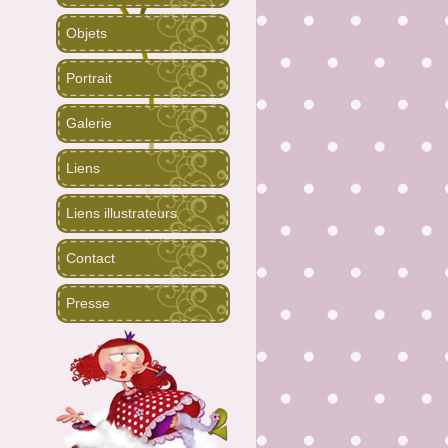
Objets
Portrait
Galerie
Liens
Liens illustrateurs
Contact
Presse