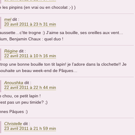
e les pinpins (en vrai ou en chocolat ;-) )
mel
dit :
20 avril 2011 à 23 h 31 min
ussette…c’tte trogne :) J’aime sa bouille, ses oreilles aux vent…
ium, Benjamin Chaux : quel duo !
Régine
dit :
22 avril 2011 à 10 h 16 min
a trop une bonne bouille ton tit lapin! je l’adore dans la clochette!! Je
 souhaite un beau week-end de Pâques…
Anoushka
dit :
22 avril 2011 à 22 h 44 min
p chou, ce petit lapin !
n’est pas un peu timide? ;)
nnes Pâques :)
Christelle
dit :
23 avril 2011 à 21 h 59 min