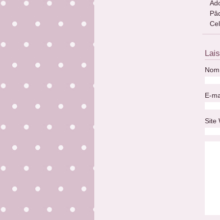
Ado
Pâq
Cel
Lai
Nom 
E-ma
Site