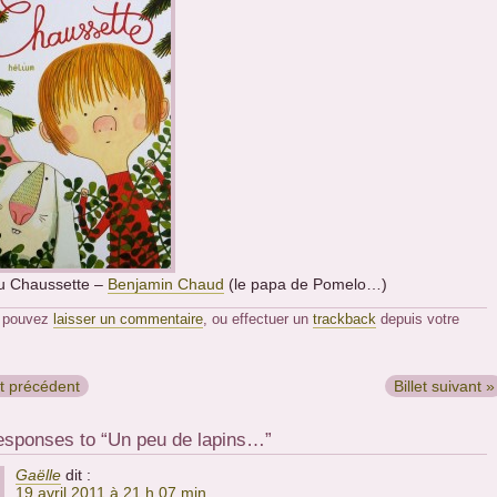
u Chaussette –
Benjamin Chaud
(le papa de Pomelo…)
 pouvez
laisser un commentaire
, ou effectuer un
trackback
depuis votre
et précédent
Billet suivant »
esponses to “Un peu de lapins…”
Gaëlle
dit :
19 avril 2011 à 21 h 07 min