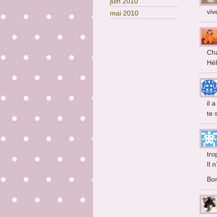
juin 2010
viv
mai 2010
Cha
Hél
il 
te
tro
Il 
Bo