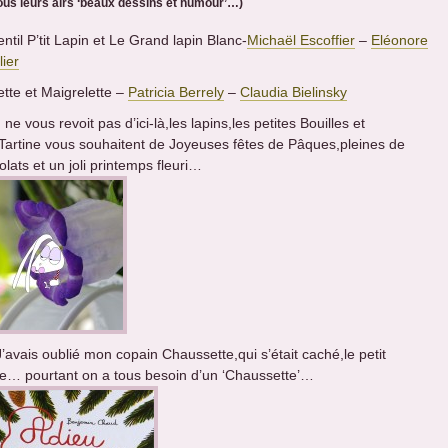
sous leurs airs ‘beaux dessins et humour’…)
ntil P’tit Lapin et Le Grand lapin Blanc-
Michaël Escoffier
–
Eléonore
lier
ette et Maigrelette –
Patricia Berrely
–
Claudia Bielinsky
 ne vous revoit pas d’ici-là,les lapins,les petites Bouilles et
Tartine vous souhaitent de Joyeuses fêtes de Pâques,pleines de
lats et un joli printemps fleuri…
J’avais oublié mon copain Chaussette,qui s’était caché,le petit
de… pourtant on a tous besoin d’un ‘Chaussette’…