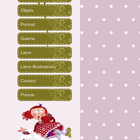
Objets
Portrait
Galerie
Liens
Liens illustrateurs
Contact
Presse