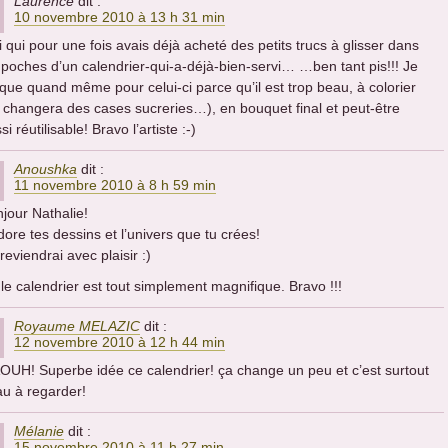
Laurence
dit :
10 novembre 2010 à 13 h 31 min
 qui pour une fois avais déjà acheté des petits trucs à glisser dans
 poches d’un calendrier-qui-a-déjà-bien-servi… …ben tant pis!!! Je
que quand même pour celui-ci parce qu’il est trop beau, à colorier
 changera des cases sucreries…), en bouquet final et peut-être
si réutilisable! Bravo l’artiste :-)
Anoushka
dit :
11 novembre 2010 à 8 h 59 min
jour Nathalie!
dore tes dessins et l’univers que tu crées!
 reviendrai avec plaisir :)
le calendrier est tout simplement magnifique. Bravo !!!
Royaume MELAZIC
dit :
12 novembre 2010 à 12 h 44 min
UH! Superbe idée ce calendrier! ça change un peu et c’est surtout
u à regarder!
Mélanie
dit :
15 novembre 2010 à 11 h 27 min