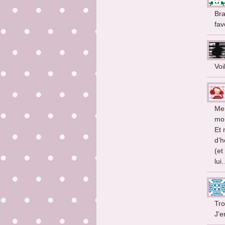
Bra
fav
Voi
Mer
mon
Et 
d’h
(et
lui
Tro
J’e