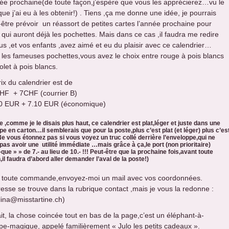
née prochaine(de toute façon,j’espère que vous les apprécierez…vu le
ue j’ai eu à les obtenir!) . Tiens ,ça me donne une idée, je pourrais
-être prévoir un réassort de petites cartes l’année prochaine pour
 qui auront déjà les pochettes. Mais dans ce cas ,il faudra me redire
ous ,et vos enfants ,avez aimé et eu du plaisir avec ce calendrier…
 les fameuses pochettes,vous avez le choix entre rouge à pois blancs
olet à pois blancs.
ix du calendrier est de
HF + 7CHF (courrier B)
0 EUR + 7.10 EUR (économique)
e ,comme je le disais plus haut, ce calendrier est plat,léger et juste dans une
e en carton…il semblerais que pour la poste,plus c’est plat (et léger) plus c’es
e vous étonnez pas si vous voyez un truc collé derrière l’enveloppe,qui ne
as avoir une utilité immédiate …mais grâce à ça,le port (non prioritaire)
»que » » de 7.- au lieu de 10.- !!! Peut-être que la prochaine fois,avant toute
,il faudra d’abord aller demander l’aval de la poste!)
 toute commande,envoyez-moi un mail avec vos coordonnées.
dresse se trouve dans la rubrique contact ,mais je vous la redonne :
alina@misstartine.ch)
ait, la chose coincée tout en bas de la page,c’est un éléphant-à-
pe-magique, appelé familièrement « Julo les petits cadeaux ».