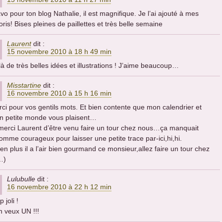
vo pour ton blog Nathalie, il est magnifique. Je l’ai ajouté à mes
oris! Bises pleines de paillettes et très belle semaine
Laurent
dit :
15 novembre 2010 à 18 h 49 min
là de très belles idées et illustrations ! J’aime beaucoup…
Misstartine
dit :
16 novembre 2010 à 15 h 16 min
ci pour vos gentils mots. Et bien contente que mon calendrier et
 petite monde vous plaisent…
merci Laurent d’être venu faire un tour chez nous…ça manquait
omme courageux pour laisser une petite trace par-ici,hi,hi.
 en plus il a l’air bien gourmand ce monsieur,allez faire un tour chez
…)
Lulubulle
dit :
16 novembre 2010 à 22 h 12 min
p joli !
n veux UN !!!