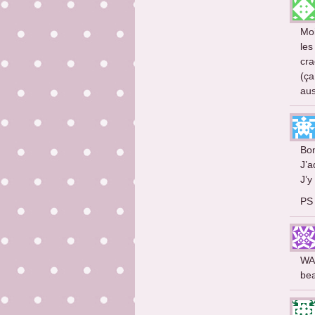
Moi
les
cra
(ça
aus
Bon
J’a
J’y
PS 
WAO
bea