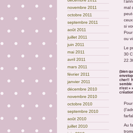
décembre 2011
l’an
mal q
novembre 2011
peut
octobre 2011
ceux
septembre 2011
si v
août 2011
Pour
juillet 2011
ou vi
juin 2011
Le pr
mai 2011
30 C
avril 2011
22.3
mars 2011
(bien qu
février 2011
envelopp
cher!! N
janvier 2011
semble p
n’est » 
décembre 2010
création
novembre 2010
Pour
octobre 2010
(l’a
septembre 2010
farf
août 2010
Au f
juillet 2010
trom