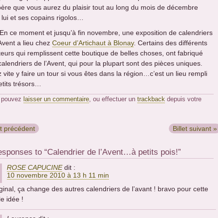
père que vous aurez du plaisir tout au long du mois de décembre
 lui et ses copains rigolos…
: En ce moment et jusqu’à fin novembre, une exposition de calendriers
’Avent a lieu chez
Coeur d’Artichaut à Blonay
. Certains des différents
teurs qui remplissent cette boutique de belles choses, ont fabriqué
calendriers de l’Avent, qui pour la plupart sont des pièces uniques.
 vite y faire un tour si vous êtes dans la région…c’est un lieu rempli
etits trésors…
 pouvez
laisser un commentaire
, ou effectuer un
trackback
depuis votre
et précédent
Billet suivant »
sponses to “Calendrier de l’Avent…à petits pois!”
ROSE CAPUCINE
dit :
10 novembre 2010 à 13 h 11 min
ginal, ça change des autres calendriers de l’avant ! bravo pour cette
le idée !