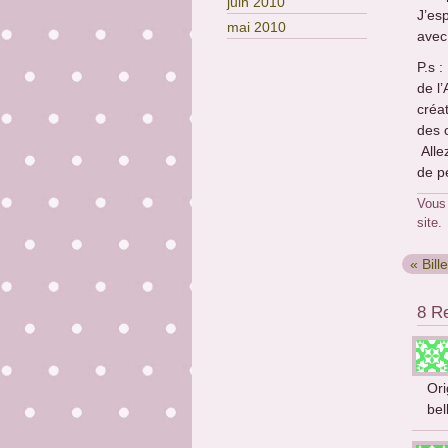
juin 2010
J’es
mai 2010
avec
P.s 
de l
créa
des 
Allez
de p
Vous
site.
« Bill
8 Re
Ori
bel