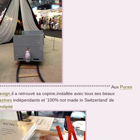
°°°°°°°°°°°°°°°°°°°°°°°°°°°°°°°°°°°°°°°°°°°°°°°°°°°°°°°°°°° Aux
Puces
esign
,il a retrouvé sa copine,installée avec tous ses beaux
zines
indépendants et ’100% not made in Switzerland’ de
ndipité