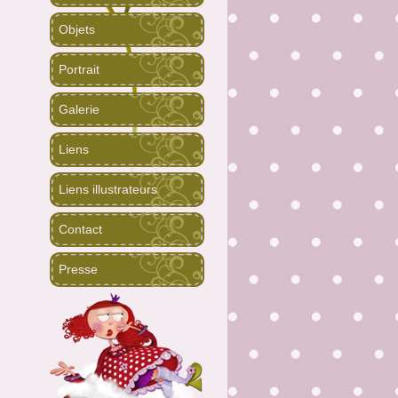
Objets
Portrait
Galerie
Liens
Liens illustrateurs
Contact
Presse