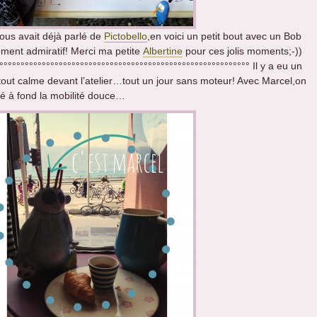
ous avait déjà parlé de
Pictobello
,en voici un petit bout avec un Bob
ement admiratif! Merci ma petite
Albertine
pour ces jolis moments;-))
°°°°°°°°°°°°°°°°°°°°°°°°°°°°°°°°°°°°°°°°°°°°°°°°°°°°°°°°°°° Il y a eu un
 tout calme devant l’atelier…tout un jour sans moteur! Avec Marcel,on
ué à fond la mobilité douce…