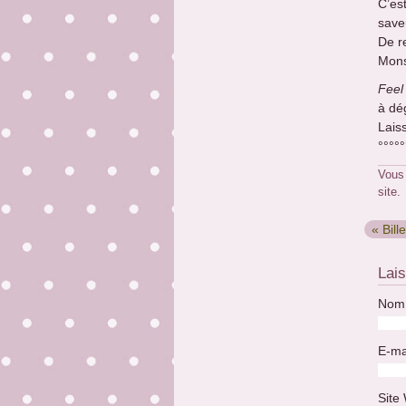
C’est
save
De r
Mons
Feel
à dé
Lais
°°°°°
Vous
site.
« Bill
Lai
Nom 
E-ma
Site