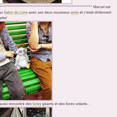
°°°°°°°°°°°°°°°°°°°°°°°°°°°°°°°°°°°°°°°°°°°°°°°°°°°°°°°°°°° Marcel est
 au
Salon du Livre
avec ses deux nouveaux
amis
et c’était drôlement
ette!
 aussi rencontré des
livres
géants et des livres volants…