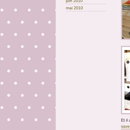
juin 2010
mai 2010
Et i
save