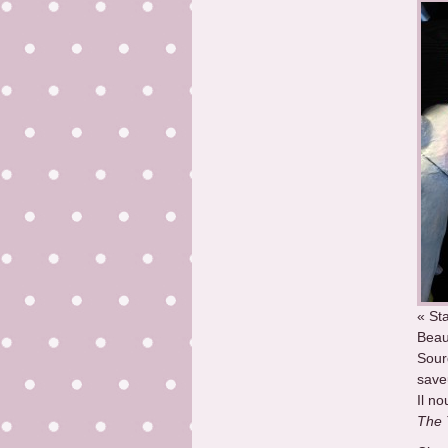
« St
Beau
Sour
save
Il no
The 