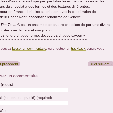
 lors d’un stage en Espagne que l’idée lui est venue : associer les
urs du chocolat à des formes et des textures différentes.
etour en France, il réalise sa création avec la coopération de
ieur Roger Rohr, chocolatier renommé de Genève.
 The Taste ®
est un ensemble de quatre chocolats de parfums divers,
guster avec lenteur et imagination.
sez fondre chaque forme, découvrez chaque saveur »
°°°°°°°°°°°°°°°°°°°°°°°°°°°°°°°°°°°°°°°°°°°°°°°°°°°°°°°°°°
 pouvez
laisser un commentaire
, ou effectuer un
trackback
depuis votre
et précédent
Billet suivant »
sser un commentaire
(requis)
il (ne sera pas publié) (required)
 Web