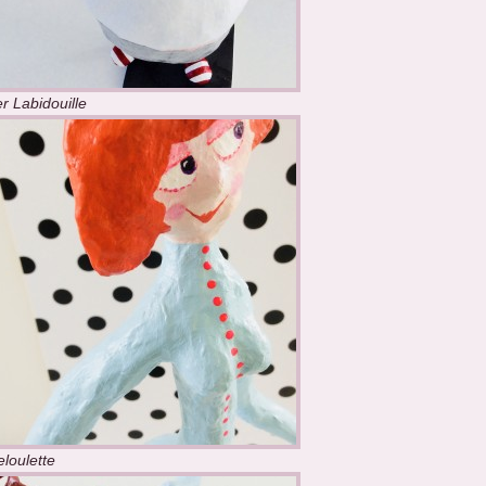
r Labidouille
eloulette