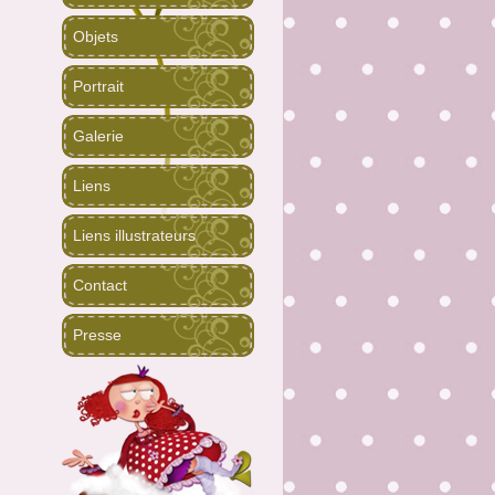
Objets
Portrait
Galerie
Liens
Liens illustrateurs
Contact
Presse