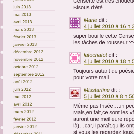
Cerisette est très chouett
juin 2013
Bisous d’été
mai 2013
Marie
dit :
avril 2013
4 juillet 2010 à 16 h
mars 2013
super bouille cette Ceriset
février 2013
les tâches de rousseur ?
janvier 2013
décembre 2012
latochatot
dit :
novembre 2012
4 juillet 2010 à 18 h
octobre 2012
Toujours autant de poési
septembre 2012
pour votre mail.
août 2012
juin 2012
Misstartine
dit :
5 juillet 2010 à 8 h 5
mai 2012
avril 2012
Même pas frisée…un peu 
mars 2012
Mais,en fait,ce sont les 
auront une meilleure répo
février 2012
là)…car,il paraît,qu’ils o
janvier 2012
si vous les regardez tou